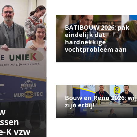
BATIBOUW 2026: pak
eindelijk dat
hardnekkige
vochtprobleem aan
Bouw en Reno 2026: wij
zijn erbij!
uw
ussen
e-K vzw