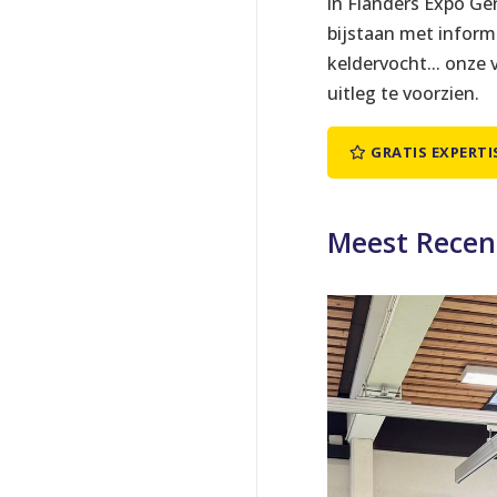
in Flanders Expo Ge
bijstaan met inform
keldervocht... onze
uitleg te voorzien.
GRATIS EXPERTI
Meest Recen