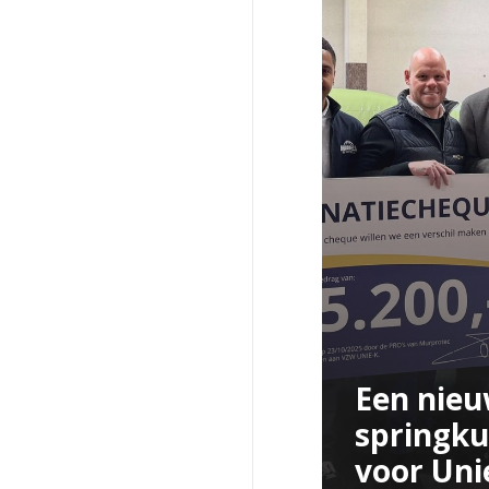
Een nie
springk
voor Uni