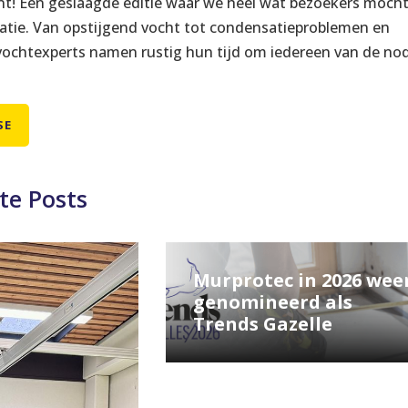
nt! Een geslaagde editie waar we heel wat bezoekers moch
atie. Van opstijgend vocht tot condensatieproblemen en
 vochtexperts namen rustig hun tijd om iedereen van de no
SE
te Posts
Murprotec in 2026 wee
genomineerd als
Trends Gazelle