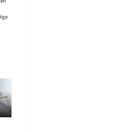
ten
dige
r