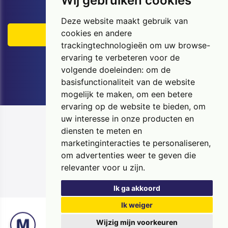
Wij gebruiken cookies
GEEF VOCHT GEEN KANS
Deze website maakt gebruik van
cookies en andere
GRATIS EXPERTISE
trackingtechnologieën om uw browse-
ervaring te verbeteren voor de
Bel gratis: 0800 14 607
volgende doeleinden:
om de
basisfunctionaliteit van de website
mogelijk te maken
,
om een betere
ervaring op de website te bieden
,
om
Aanmelden
uw interesse in onze producten en
diensten te meten en
Copyright © 2026 Murprotec. All rights reserved
marketinginteracties te personaliseren
,
UP TO DATE Web Design
om advertenties weer te geven die
Privacybeleid
relevanter voor u zijn
.
Cookiebeleid
Sitemap
Ik ga akkoord
Ik weiger
Wijzig mijn voorkeuren